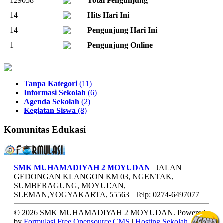
129058
Total Pengunjung
14
Hits Hari Ini
14
Pengunjung Hari Ini
1
Pengunjung Online
Tanpa Kategori
(11)
Informasi Sekolah
(6)
Agenda Sekolah
(2)
Kegiatan Siswa
(8)
Komunitas Edukasi
SMK MUHAMADIYAH 2 MOYUDAN
| JALAN
GEDONGAN KLANGON KM 03, NGENTAK,
SUMBERAGUNG, MOYUDAN,
SLEMAN,YOGYAKARTA, 55563 | Telp: 0274-6497077
© 2026 SMK MUHAMADIYAH 2 MOYUDAN. Powered
by
Formulasi Free Opensource CMS
|
Hosting Sekolah