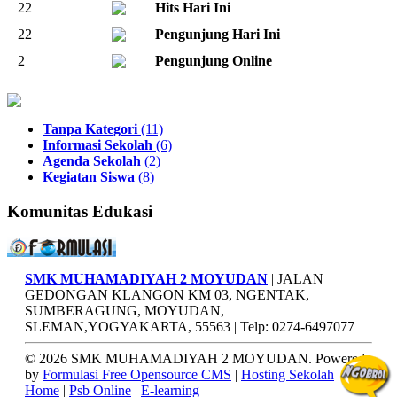
22
Hits Hari Ini
22
Pengunjung Hari Ini
2
Pengunjung Online
Tanpa Kategori
(11)
Informasi Sekolah
(6)
Agenda Sekolah
(2)
Kegiatan Siswa
(8)
Komunitas Edukasi
SMK MUHAMADIYAH 2 MOYUDAN
| JALAN
GEDONGAN KLANGON KM 03, NGENTAK,
SUMBERAGUNG, MOYUDAN,
SLEMAN,YOGYAKARTA, 55563 | Telp: 0274-6497077
© 2026 SMK MUHAMADIYAH 2 MOYUDAN. Powered
by
Formulasi Free Opensource CMS
|
Hosting Sekolah
Home
|
Psb Online
|
E-learning