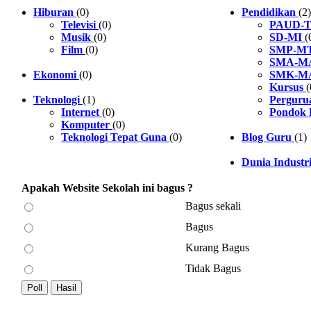
Hiburan
(0)
Pendidikan
(2)
Televisi
(0)
PAUD-
Musik
(0)
SD-MI
(
Film
(0)
SMP-M
SMA-M
Ekonomi
(0)
SMK-M
Kursus
(
Teknologi
(1)
Perguru
Internet
(0)
Pondok 
Komputer
(0)
Teknologi Tepat Guna
(0)
Blog Guru
(1)
Dunia Industr
Apakah Website Sekolah ini bagus ?
Bagus sekali
Bagus
Kurang Bagus
Tidak Bagus