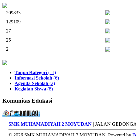
209833
129109
27
25
2
Tanpa Kategori
(11)
Informasi Sekolah
(6)
Agenda Sekolah
(2)
Kegiatan Siswa
(8)
Komunitas Edukasi
SMK MUHAMADIYAH 2 MOYUDAN
| JALAN GEDONGA
© 2026 SMK MUHAMADIYAH 2 MOYUDAN. Powered by
F