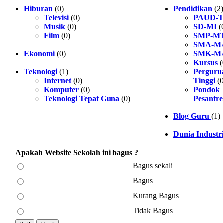
Hiburan
(0)
Pendidikan
(2)
Televisi
(0)
PAUD-
Musik
(0)
SD-MI
(
Film
(0)
SMP-M
SMA-M
Ekonomi
(0)
SMK-M
Kursus
(
Teknologi
(1)
Perguru
Internet
(0)
Tinggi
(0
Komputer
(0)
Pondok
Teknologi Tepat Guna
(0)
Pesantr
Blog Guru
(1)
Dunia Industr
Apakah Website Sekolah ini bagus ?
Bagus sekali
Bagus
Kurang Bagus
Tidak Bagus