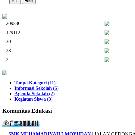
209836
129112
30
28
2
Tanpa Kategori
(11)
Informasi Sekolah
(6)
Agenda Sekolah
(2)
Kegiatan Siswa
(8)
Komunitas Edukasi
SMK MUHAMADIYAH 2 MOYUDAN
| JALAN GEDONGA