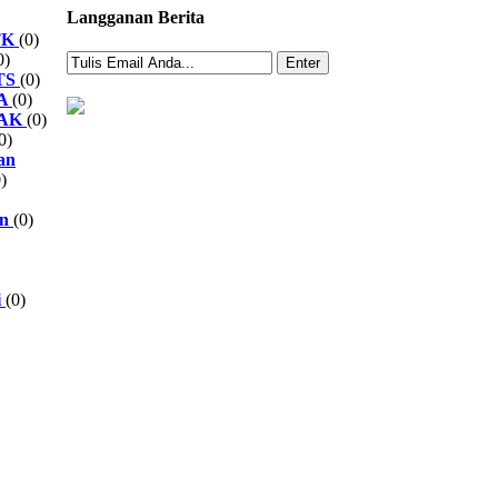
Langganan Berita
TK
(0)
0)
TS
(0)
A
(0)
AK
(0)
0)
an
)
en
(0)
i
(0)