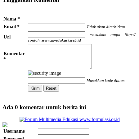
Nama *
Email *
Tidak akan diterbitkan
masukkan tanpa Http://
Url
contoh :
www.m-edukasi.web.id
Komentar
*
Masukkan kode diatas
Ada 0 komentar untuk berita ini
Username
Password