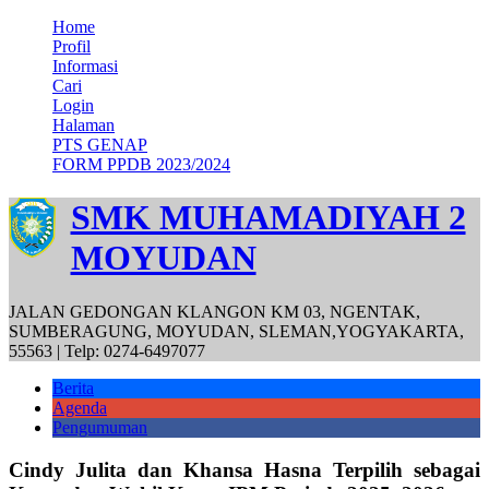
Home
Profil
Informasi
Cari
Login
Halaman
PTS GENAP
FORM PPDB 2023/2024
SMK MUHAMADIYAH 2
MOYUDAN
JALAN GEDONGAN KLANGON KM 03, NGENTAK,
SUMBERAGUNG, MOYUDAN, SLEMAN,YOGYAKARTA,
55563 | Telp: 0274-6497077
Berita
Agenda
Pengumuman
Cindy Julita dan Khansa Hasna Terpilih sebagai