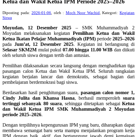
Ketua dan Wakil Ketua IPM Periode 2025–2026
Diposting pada:
2026-01-06
, oleh :
Moch Noor Wachid
, Kategori:
Kegiatan
Siswa
Moyudan, 12 Desember 2025
– SMK Muhammadiyah 2
Moyudan melaksanakan kegiatan
Pemilihan Ketua dan Wakil
Ketua Ikatan Pelajar Muhammadiyah (IPM)
periode
2025–2026
pada
Jum’at, 12 Desember 2025
. Kegiatan ini berlangsung di
Selasar SKM2M
mulai pukul
07.00 hingga 11.00 WIB
dan diikuti
oleh seluruh siswa dengan tertib dan antusias.
Pemilihan dilaksanakan secara langsung dengan menghadirkan tiga
pasangan calon Ketua dan Wakil Ketua IPM. Seluruh rangkaian
kegiatan berjalan lancar dan demokratis, sebagai bagian dari
pembelajaran berdemokrasi bagi siswa.
Berdasarkan hasil penghitungan suara,
pasangan calon nomor 1,
Cindy Julita dan Khansa Hasna
, berhasil memperoleh
suara
tertinggi sebanyak 80 suara
, sehingga ditetapkan sebagai
Ketua
dan Wakil Ketua IPM SMK Muhammadiyah 2 Moyudan
periode 2025–2026
.
Dengan terpilihnya kepengurusan IPM yang baru, diharapkan dapat
membawa semangat baru serta mampu menjalankan program kerja
IPM dengan baik, aktif, dan bertanggung jawab demi kemajuan